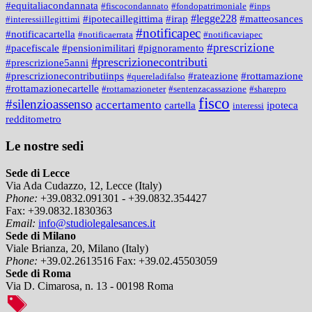
#equitaliacondannata
#fiscocondannato
#fondopatrimoniale
#inps
#legge228
#ipotecaillegittima
#irap
#matteosances
#interessiillegittimi
#notificapec
#notificacartella
#notificaerrata
#notificaviapec
#prescrizione
#pacefiscale
#pensionimilitari
#pignoramento
#prescrizionecontributi
#prescrizione5anni
#prescrizionecontributiinps
#rateazione
#rottamazione
#quereladifalso
#rottamazionecartelle
#rottamazioneter
#sentenzacassazione
#sharepro
fisco
#silenzioassenso
accertamento
cartella
ipoteca
interessi
redditometro
Le nostre sedi
Sede di Lecce
Via Ada Cudazzo, 12, Lecce (Italy)
Phone:
+39.0832.091301 - +39.0832.354427
Fax:
+39.0832.1830363
Email:
info@studiolegalesances.it
Sede di Milano
Viale Brianza, 20, Milano (Italy)
Phone:
+39.02.2613516
Fax:
+39.02.45503059
Sede di Roma
Via D. Cimarosa, n. 13 - 00198 Roma