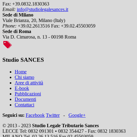
Fax:
+39.0832.1830363
Email:
info@studiolegalesances.it
Sede di Milano
Viale Brianza, 20, Milano (Italy)
Phone:
+39.02.2613516
Fax:
+39.02.45503059
Sede di Roma
Via D. Cimarosa, n. 13 - 00198 Roma
Studio SANCES
Home
Chi siamo
Aree di attività
E-book
Pubblicazioni
Documenti
Contattaci
Seguici su:
Facebook
Twitter
-
Google+
© 2013 - 2023
Studio Legale Tributario Sances
LECCE Tel: 0832 091301 • 0832 354427 - Fax: 0832 1830363
MILANO Tel. 02 26.13.516 Fax 02 45503059