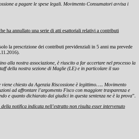
scossione a pagare le spese legali. Movimento Consumatori avvisa i
che ha annullato una serie di atti esattoriali relativi a contributi
olo la prescrizione dei contributi previdenziali in 5 anni ma prevede
6.11.2016).
ino alla nostra associazione, è riuscito a far accertare nel processo la
aff della nostra sezione di Maglie (LE) e in particolare il suo
che viene chiesto da Agenzia Riscossione è legittimo….. Movimento
tituzioni ad affrontare l’argomento Fisco con maggiore trasparenza e
ndo e quanto dichiarato dai giudici in questa sentenza ne è la prova
”.
 della notifica indicata nell’estratto non risulta esser intervenuto