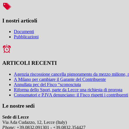
I nostri articoli
Documenti
Pubblicazioni
ARTICOLI RECENTI
Agenzia riscossione cancella pignoramento da mezzo milione,
A Milano per cambiare il Garante del Contribuente
Annullata pec del Fisco “sconosciuta
Riforma dello Sport, parte da Lecce una richiesta di proroga
Consumatori e P.IVA denunciano: il Fisco rispetti i contribuenti
Le nostre sedi
Sede di Lecce
Via Ada Cudazzo, 12, Lecce (Italy)
Phone:
+39.0832.091301 - +39.0832.354427