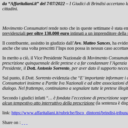
da “Affaritaliani.it” del 7/07/2022 –
I Giudici di Brindisi accertano 
cittadini.
Movimento Consumatori
rende noto che in queste settimane è stata e
previdenziali
per oltre 130.000 euro
intimati a un imprenditore della 
Il contribuente, assistito in giudizio dall’
Avv. Matteo Sances
, ha evide
anche che una volta prescritti l’Inps non possa in nessun caso accett
In merito a ciò, il Vice Presidente Nazionale di
Movimento Consumato
prescrizione quinquennale delle pretese e a far condannare l’Agenzia de
Presidente, il
Dott. Antonio Sorrento
, per aver dato il supporto neces
Sul punto, il
Dott. Sorrento
evidenzia che “
E’ importante informare i 
Consumatori insieme a Partite Iva Nazionali e ad altre associazioni di
dialogo. Nel frattempo, continuiamo a segnalare tutte le pretese ille
Secondo i giudici infatti “
… è fondata l’eccezione di prescrizione sopra
alcun tempestivo atto interruttivo della prescrizione
(la sentenza è dis
link:
https://www.affaritaliani.it/rubriche/fisco_dintorni/brindisi-trib
Share on :