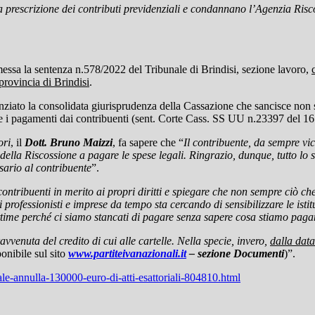
la prescrizione dei contributi previdenziali e condannano l’Agenzia Ri
messa la sentenza n.578/2022 del Tribunale di Brindisi, sezione lavoro,
provincia di Brindisi
.
nziato la consolidata giurisprudenza della Cassazione che sancisce non s
are i pagamenti dai contribuenti (sent. Corte Cass. SS UU n.23397 del 1
ri
, il
Dott. Bruno Maizzi
, fa sapere che “
Il contribuente, da sempre vic
lla Riscossione a pagare le spese legali. Ringrazio, dunque, tutto lo st
sario al contribuente
”.
contribuenti in merito ai propri diritti e spiegare che non sempre ciò 
 professionisti e imprese da tempo sta cercando di sensibilizzare le is
gittime perché ci siamo stancati di pagare senza sapere cosa stiamo paga
vvenuta del credito di cui alle cartelle. Nella specie, invero,
dalla data
ponibile sul sito
www.partiteivanazionali.it
– sezione Documenti
)”.
unale-annulla-130000-euro-di-atti-esattoriali-804810.html