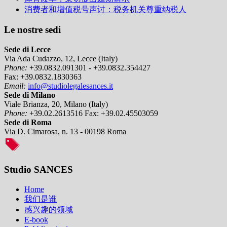
消费者和增值税号声讨：税务机关尊重纳税人
Le nostre sedi
Sede di Lecce
Via Ada Cudazzo, 12, Lecce (Italy)
Phone:
+39.0832.091301 - +39.0832.354427
Fax:
+39.0832.1830363
Email:
info@studiolegalesances.it
Sede di Milano
Viale Brianza, 20, Milano (Italy)
Phone:
+39.02.2613516
Fax:
+39.02.45503059
Sede di Roma
Via D. Cimarosa, n. 13 - 00198 Roma
Studio SANCES
Home
我们是谁
感兴趣的领域
E-book