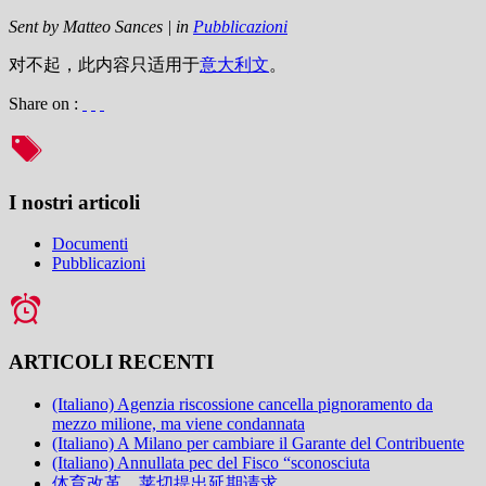
Sent by
Matteo Sances
|
in
Pubblicazioni
对不起，此内容只适用于
意大利文
。
Share on :
I nostri articoli
Documenti
Pubblicazioni
ARTICOLI RECENTI
(Italiano) Agenzia riscossione cancella pignoramento da
mezzo milione, ma viene condannata
(Italiano) A Milano per cambiare il Garante del Contribuente
(Italiano) Annullata pec del Fisco “sconosciuta
体育改革，莱切提出延期请求