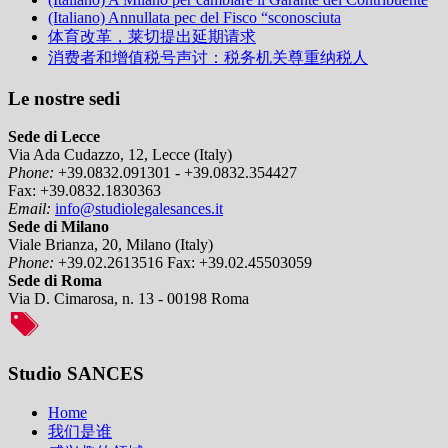
(Italiano) Annullata pec del Fisco “sconosciuta
体育改革，莱切提出延期请求
消费者和增值税号声讨：税务机关尊重纳税人
Le nostre sedi
Sede di Lecce
Via Ada Cudazzo, 12, Lecce (Italy)
Phone:
+39.0832.091301 - +39.0832.354427
Fax:
+39.0832.1830363
Email:
info@studiolegalesances.it
Sede di Milano
Viale Brianza, 20, Milano (Italy)
Phone:
+39.02.2613516
Fax:
+39.02.45503059
Sede di Roma
Via D. Cimarosa, n. 13 - 00198 Roma
Studio SANCES
Home
我们是谁