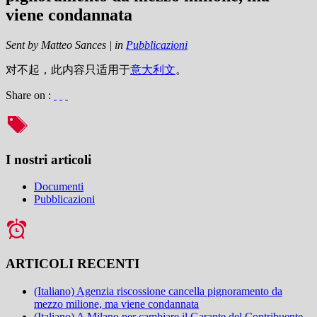
viene condannata
Sent by
Matteo Sances
|
in
Pubblicazioni
对不起，此内容只适用于
意大利文
。
Share on :
I nostri articoli
Documenti
Pubblicazioni
ARTICOLI RECENTI
(Italiano) Agenzia riscossione cancella pignoramento da
mezzo milione, ma viene condannata
(Italiano) A Milano per cambiare il Garante del Contribuente