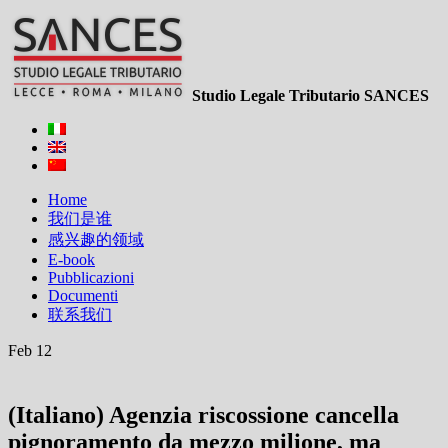
Studio Legale Tributario SANCES
Home
我们是谁
感兴趣的领域
E-book
Pubblicazioni
Documenti
联系我们
Feb 12
(Italiano) Agenzia riscossione cancella
pignoramento da mezzo milione, ma