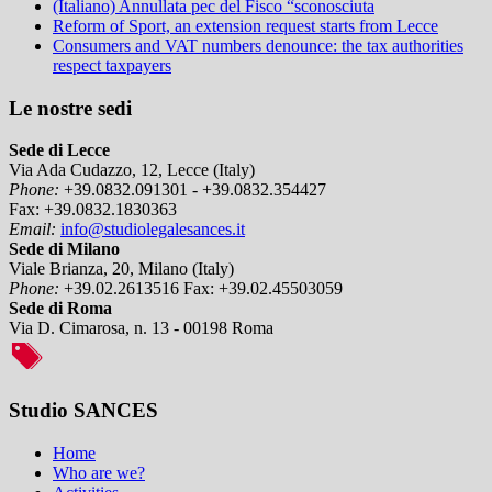
(Italiano) Annullata pec del Fisco “sconosciuta
Reform of Sport, an extension request starts from Lecce
Consumers and VAT numbers denounce: the tax authorities
respect taxpayers
Le nostre sedi
Sede di Lecce
Via Ada Cudazzo, 12, Lecce (Italy)
Phone:
+39.0832.091301 - +39.0832.354427
Fax:
+39.0832.1830363
Email:
info@studiolegalesances.it
Sede di Milano
Viale Brianza, 20, Milano (Italy)
Phone:
+39.02.2613516
Fax:
+39.02.45503059
Sede di Roma
Via D. Cimarosa, n. 13 - 00198 Roma
Studio SANCES
Home
Who are we?