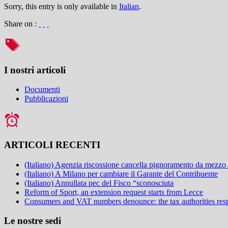
Sorry, this entry is only available in
Italian
.
Share on :
I nostri articoli
Documenti
Pubblicazioni
ARTICOLI RECENTI
(Italiano) Agenzia riscossione cancella pignoramento da mezzo
(Italiano) A Milano per cambiare il Garante del Contribuente
(Italiano) Annullata pec del Fisco “sconosciuta
Reform of Sport, an extension request starts from Lecce
Consumers and VAT numbers denounce: the tax authorities resp
Le nostre sedi