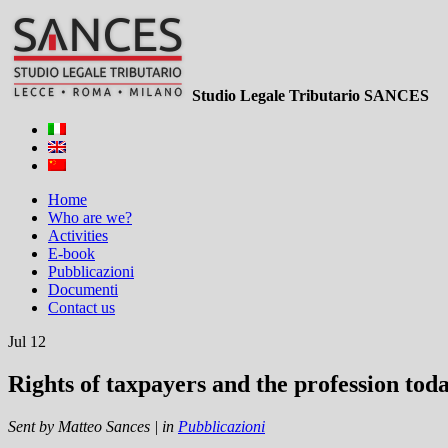
Studio Legale Tributario SANCES
Home
Who are we?
Activities
E-book
Pubblicazioni
Documenti
Contact us
Jul 12
Rights of taxpayers and the profession tod
Sent by
Matteo Sances
|
in
Pubblicazioni