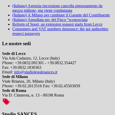
(Italiano) Agenzia riscossione cancella pignoramento da
mezzo milione, ma viene condannata
(Italiano) A Milano per cambiare il Garante del Contribuente
(Italiano) Annullata pec del Fisco “sconosciuta
Reform of Sport, an extension request starts from Lecce
Consumers and VAT numbers denounce: the tax authorities
respect taxpayers
Le nostre sedi
Sede di Lecce
Via Ada Cudazzo, 12, Lecce (Italy)
Phone:
+39.0832.091301 - +39.0832.354427
Fax:
+39.0832.1830363
Email:
info@studiolegalesances.it
Sede di Milano
Viale Brianza, 20, Milano (Italy)
Phone:
+39.02.2613516
Fax:
+39.02.45503059
Sede di Roma
Via D. Cimarosa, n. 13 - 00198 Roma
Studio SANCES