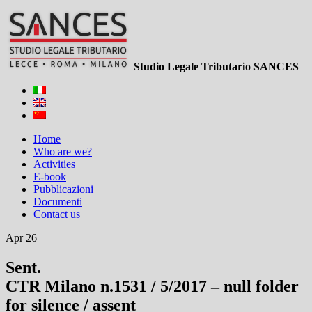
Studio Legale Tributario SANCES
Home
Who are we?
Activities
E-book
Pubblicazioni
Documenti
Contact us
Apr 26
Sent.
CTR Milano n.1531 / 5/2017 – null folder
for silence / assent