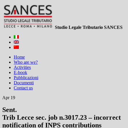
Studio Legale Tributario SANCES
Home
Who are we?
Activities
E-book
Pubblicazioni
Documenti
Contact us
Apr 19
Sent.
Trib Lecce sec. job n.3017.23 – incorrect
notification of INPS contributions