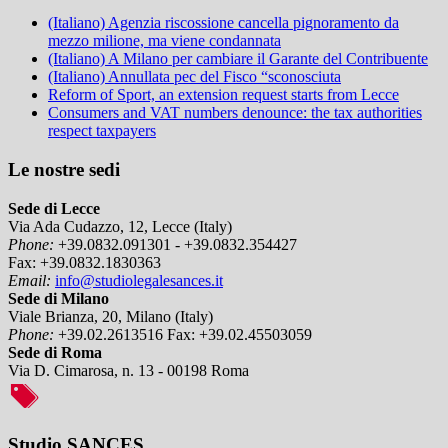
(Italiano) Agenzia riscossione cancella pignoramento da
mezzo milione, ma viene condannata
(Italiano) A Milano per cambiare il Garante del Contribuente
(Italiano) Annullata pec del Fisco “sconosciuta
Reform of Sport, an extension request starts from Lecce
Consumers and VAT numbers denounce: the tax authorities
respect taxpayers
Le nostre sedi
Sede di Lecce
Via Ada Cudazzo, 12, Lecce (Italy)
Phone:
+39.0832.091301 - +39.0832.354427
Fax:
+39.0832.1830363
Email:
info@studiolegalesances.it
Sede di Milano
Viale Brianza, 20, Milano (Italy)
Phone:
+39.02.2613516
Fax:
+39.02.45503059
Sede di Roma
Via D. Cimarosa, n. 13 - 00198 Roma
Studio SANCES