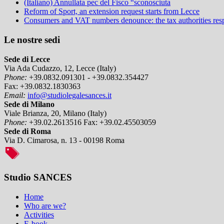
(Italiano) Annullata pec del Fisco “sconosciuta
Reform of Sport, an extension request starts from Lecce
Consumers and VAT numbers denounce: the tax authorities resp
Le nostre sedi
Sede di Lecce
Via Ada Cudazzo, 12, Lecce (Italy)
Phone:
+39.0832.091301 - +39.0832.354427
Fax:
+39.0832.1830363
Email:
info@studiolegalesances.it
Sede di Milano
Viale Brianza, 20, Milano (Italy)
Phone:
+39.02.2613516
Fax:
+39.02.45503059
Sede di Roma
Via D. Cimarosa, n. 13 - 00198 Roma
Studio SANCES
Home
Who are we?
Activities
E-book