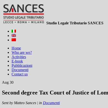
Studio Legale Tributario SANCES
Home
Who are we?
Activities
E-book
Pubblicazioni
Documenti
Contact us
Aug 30
Second degree Tax Court of Justice of Lo
Sent by
Matteo Sances
|
in
Documenti