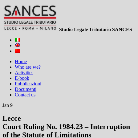
Studio Legale Tributario SANCES
Home
Who are we?
Activities
E-book
Pubblicazioni
Documenti
Contact us
Jan 9
Lecce
Court Ruling No. 1984.23 – Interruption
of the Statute of Limitations