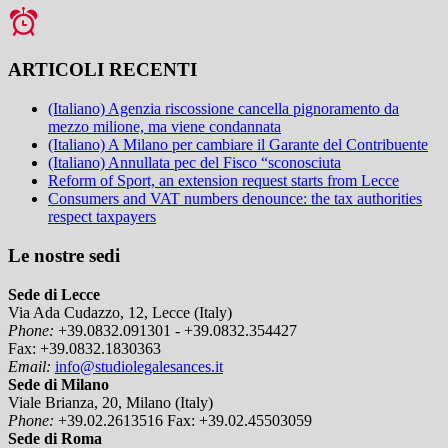
ARTICOLI RECENTI
(Italiano) Agenzia riscossione cancella pignoramento da
mezzo milione, ma viene condannata
(Italiano) A Milano per cambiare il Garante del Contribuente
(Italiano) Annullata pec del Fisco “sconosciuta
Reform of Sport, an extension request starts from Lecce
Consumers and VAT numbers denounce: the tax authorities
respect taxpayers
Le nostre sedi
Sede di Lecce
Via Ada Cudazzo, 12, Lecce (Italy)
Phone:
+39.0832.091301 - +39.0832.354427
Fax:
+39.0832.1830363
Email:
info@studiolegalesances.it
Sede di Milano
Viale Brianza, 20, Milano (Italy)
Phone:
+39.02.2613516
Fax:
+39.02.45503059
Sede di Roma