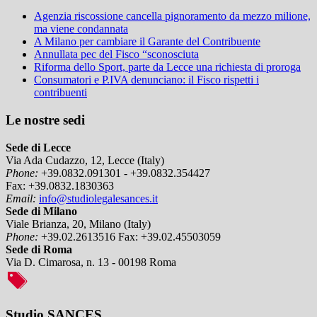
Agenzia riscossione cancella pignoramento da mezzo milione,
ma viene condannata
A Milano per cambiare il Garante del Contribuente
Annullata pec del Fisco “sconosciuta
Riforma dello Sport, parte da Lecce una richiesta di proroga
Consumatori e P.IVA denunciano: il Fisco rispetti i
contribuenti
Le nostre sedi
Sede di Lecce
Via Ada Cudazzo, 12, Lecce (Italy)
Phone:
+39.0832.091301 - +39.0832.354427
Fax:
+39.0832.1830363
Email:
info@studiolegalesances.it
Sede di Milano
Viale Brianza, 20, Milano (Italy)
Phone:
+39.02.2613516
Fax:
+39.02.45503059
Sede di Roma
Via D. Cimarosa, n. 13 - 00198 Roma
Studio SANCES