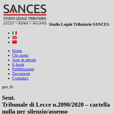
Studio Legale Tributario SANCES
Home
Chi siamo
Aree di attività
E-book
Pubblicazioni
Documenti
Contattaci
gen 26
Sent.
Tribunale di Lecce n.2090/2020 – cartella
nulla per silenzio/assenso