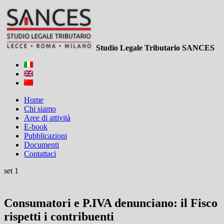
Studio Legale Tributario SANCES
Home
Chi siamo
Aree di attività
E-book
Pubblicazioni
Documenti
Contattaci
set 1
Consumatori e P.IVA denunciano: il Fisco
rispetti i contribuenti