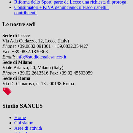
Riforma dello Sport, parte da Lecce una richiesta di proroga
Consumatori e P.IVA denunciano: il Fisco rispetti i
contribuenti
Le nostre sedi
Sede di Lecce
Via Ada Cudazzo, 12, Lecce (Italy)
Phone:
+39.0832.091301 - +39.0832.354427
Fax:
+39.0832.1830363
Email:
info@studiolegalesances.it
Sede di Milano
Viale Brianza, 20, Milano (Italy)
Phone:
+39.02.2613516
Fax:
+39.02.45503059
Sede di Roma
Via D. Cimarosa, n. 13 - 00198 Roma
Studio SANCES
Home
Chi siamo
Aree di attività