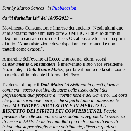
Sent by
Matteo Sances
|
in
Pubblicazioni
da “Affaritaliani.it” del 18/05/2023
–
Movimento Consumatori e Imprese denunciano “Negli ultimi due
anni abbiamo fatto annullare oltre 20 MILIONI di euro di tributi
illegittimi a causa di errori del fisco. Ok abbassare le tasse ma prima
di tutto l’Amministrazione deve rispettare i contribuenti e non
trattarli come evasori”.
A margine dell’evento di Lecce tenutosi nei giorni scorsi
da
Movimento Consumatori
, è intervenuto il suo Vice Presidente
Nazionale, il
Dott. Bruno Maizzi
, per fare il punto della situazione
in merito all’imminente Riforma del Fisco.
Evidenzia dunque il
Dott. Maizzi
“
Assistiamo in questi giorni a
commenti, spesso positivi, da parte delle associazioni dei
professionisti alla proposta di riforma fiscale del Governo. La cosa
che più mi sorprende, però, è che si parla tanto di abbassare le
tasse
MA TROPPO POCO SI DICE IN MERITO AL
RISPETTO DEI DIRITTI DEI CONTRIBUENTI
. Faccio
presente che nelle settimane scorse abbiamo segnalato la sentenza
di Lecce n.2794/22 che ha annullato più di 8 milioni di euro di
tributi chiesti per sbaglio a un contribuente, difeso in giudizio