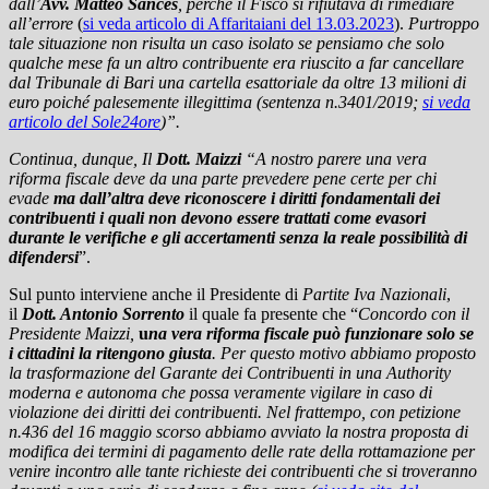
dall’
Avv. Matteo Sances
, perché il Fisco si rifiutava di rimediare
all’errore
(
si veda articolo di Affaritaiani del 13.03.2023
).
Purtroppo
tale situazione non risulta un caso isolato se pensiamo che solo
qualche mese fa un altro contribuente era riuscito a far cancellare
dal Tribunale di Bari una cartella esattoriale da oltre 13 milioni di
euro poiché palesemente illegittima (sentenza n.3401/2019;
si veda
articolo del Sole24ore
)”.
Continua, dunque, Il
Dott. Maizzi
“A nostro parere una vera
riforma fiscale deve da una parte prevedere pene certe per chi
evade
ma dall’altra deve riconoscere i diritti fondamentali dei
contribuenti i quali non devono essere trattati come evasori
durante le verifiche e gli accertamenti senza la reale possibilità di
difendersi
”.
Sul punto interviene anche il Presidente di
Partite Iva Nazionali
,
il
Dott. Antonio Sorrento
il quale fa presente che “
Concordo con il
Presidente Maizzi,
u
na vera riforma fiscale può funzionare solo se
i cittadini la ritengono giusta
. Per questo motivo abbiamo proposto
la trasformazione del Garante dei Contribuenti in una Authority
moderna e autonoma che possa veramente vigilare in caso di
violazione dei diritti dei contribuenti. Nel frattempo, con petizione
n.436 del 16 maggio scorso abbiamo avviato la nostra proposta di
modifica dei termini di pagamento delle rate della rottamazione per
venire incontro alle tante richieste dei contribuenti che si troveranno