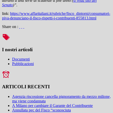
davanti a una serie di scadenze a fine anno (
si veda sito del
Senato
)”.
link:
https://www.affaritaliani.it/rubriche/fisco_dintorni/consumatori-
piva-denunciano-il-fisco-rispetti-i-contribuenti-855813.html
Share on :
I nostri articoli
Documenti
Pubblicazioni
ARTICOLI RECENTI
Agenzia riscossione cancella pignoramento da mezzo milione,
ma viene condannata
A Milano per cambiare il Garante del Contribuente
Annullata pec del Fisco “sconosciuta