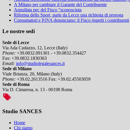
A Milano per cambiare il Garante del Contribuente
Annullata pec del Fisco “sconosciuta
Riforma dello Sport, parte da Lecce una richiesta di proroga
Consumatori e P.IVA denunciano: il Fisco rispetti i contribuenti
Le nostre sedi
Sede di Lecce
Via Ada Cudazzo, 12, Lecce (Italy)
Phone:
+39.0832.091301 - +39.0832.354427
Fax:
+39.0832.1830363
Email:
info@studiolegalesances.it
Sede di Milano
Viale Brianza, 20, Milano (Italy)
Phone:
+39.02.2613516
Fax:
+39.02.45503059
Sede di Roma
Via D. Cimarosa, n. 13 - 00198 Roma
Studio SANCES
Home
Chi siamo