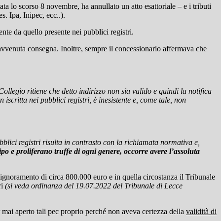
ata lo scorso 8 novembre, ha annullato un atto esattoriale – e i tributi
s. Ipa, Inipec, ecc..).
nte da quello presente nei pubblici registri.
di avvenuta consegna. Inoltre, sempre il concessionario affermava che
ollegio ritiene che detto indirizzo non sia valido e quindi la notifica
n iscritta nei pubblici registri, è inesistente e, come tale, non
lici registri risulta in contrasto con la richiamata normativa e,
po e proliferano truffe di ogni genere, occorre avere l’assoluta
ignoramento di circa 800.000 euro e in quella circostanza il Tribunale
ri
(
si veda ordinanza del 19.07.2022 del Tribunale di Lecce
er mai aperto tali pec proprio perché non aveva certezza della
validità di