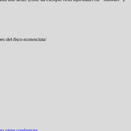
pec-del-fisco-sconosciuta/
 ma viene condannata