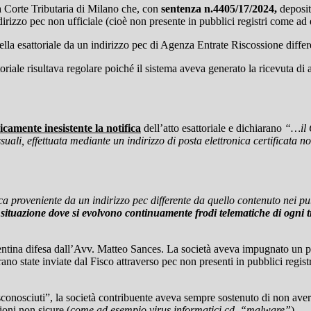
a Corte Tributaria di Milano che, con
sentenza n.4405/17/2024,
deposit
dirizzo pec non ufficiale (cioè non presente in pubblici registri come ad e
lla esattoriale da un indirizzo pec di Agenza Entrate Riscossione differe
ttoriale risultava regolare poiché il sistema aveva generato la ricevuta 
icamente inesistente
la notifica
dell’atto esattoriale e dichiarano
“…il C
ssuali, effettuata mediante un indirizzo di posta elettronica certificata no
 proveniente da un indirizzo pec differente da quello contenuto nei pubb
 situazione dove si evolvono continuamente frodi telematiche di ogni ti
lentina difesa dall’Avv. Matteo Sances. La società aveva impugnato un p
erano state inviate dal Fisco attraverso pec non presenti in pubblici regist
i “sconosciuti”, la società contribuente aveva sempre sostenuto di non av
ioni non sicure (
come ad esempio virus informatici cd. “malware”
).