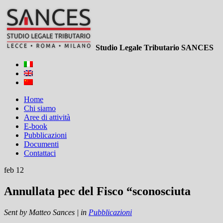
Studio Legale Tributario SANCES
Home
Chi siamo
Aree di attività
E-book
Pubblicazioni
Documenti
Contattaci
feb 12
Annullata pec del Fisco “sconosciuta
Sent by
Matteo Sances
|
in
Pubblicazioni