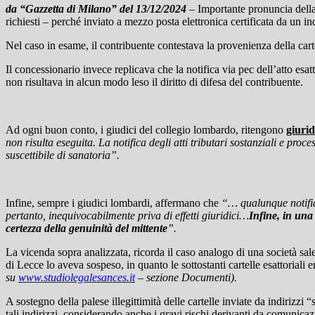
da “Gazzetta di Milano” del 13/12/2024
– Importante pronuncia dell
richiesti – perché inviato a mezzo posta elettronica certificata da un in
Nel caso in esame, il contribuente contestava la provenienza della carte
Il concessionario invece replicava che la notifica via pec dell’atto esa
non risultava in alcun modo leso il diritto di difesa del contribuente.
Ad ogni buon conto, i giudici del collegio lombardo, ritengono
giurid
non risulta eseguita. La notifica degli atti tributari sostanziali e proce
suscettibile di sanatoria”.
Infine, sempre i giudici lombardi, affermano che
“… qualunque notifica
pertanto, inequivocabilmente priva di effetti giuridici…
Infine, in una
certezza della genuinità del mittente
”.
La vicenda sopra analizzata, ricorda il caso analogo di una società sa
di Lecce lo aveva sospeso, in quanto le sottostanti cartelle esattoriali 
su
www.studiolegalesances.it
–
sezione Documenti).
A sostegno della palese illegittimità delle cartelle inviate da indirizz
tali indirizzi
, considerando anche i gravi rischi derivanti da comunicaz