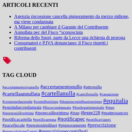
ARTICOLI RECENTI
Agenzia riscossione cancella pignoramento da mezzo milione,
ma viene condannata
A Milano per cambiare il Garante del Contribuente
Annullata pec del Fisco “sconosciuta
Riforma dello Sport, parte da Lecce una richiesta di proroga
Consumatori e P.IVA denunciano: il Fisco rispetti i
contribuenti
TAG CLOUD
#accertamentonullo
#attonullo
#accertamentoivanullo
#cartellanulla
#cartellaannullata
#cartellenulle
#cassazione
#equitalia
#cessionedazienda
#contributiinps
#doppiacontribuzioneinps
#equitaliacondannata
#fiscocondannato
#fondopatrimoniale
#inps
#legge228
#ipotecaillegittima
#irap
#matteosances
#interessiillegittimi
#notificapec
#notificacartella
#notificaerrata
#notificaviapec
#prescrizione
#pacefiscale
#pensionimilitari
#pignoramento
#prescrizionecontributi
#prescrizione5anni