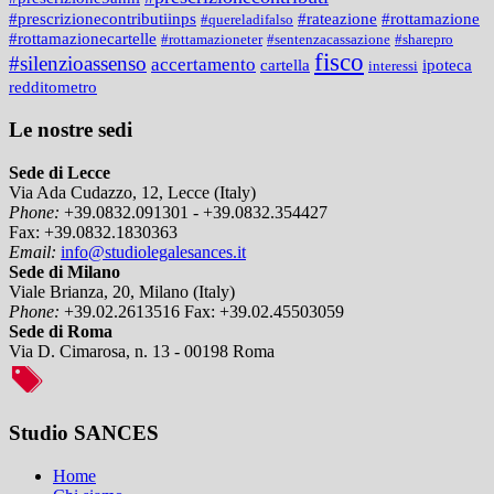
#prescrizionecontributiinps
#rateazione
#rottamazione
#quereladifalso
#rottamazionecartelle
#rottamazioneter
#sentenzacassazione
#sharepro
fisco
#silenzioassenso
accertamento
cartella
ipoteca
interessi
redditometro
Le nostre sedi
Sede di Lecce
Via Ada Cudazzo, 12, Lecce (Italy)
Phone:
+39.0832.091301 - +39.0832.354427
Fax:
+39.0832.1830363
Email:
info@studiolegalesances.it
Sede di Milano
Viale Brianza, 20, Milano (Italy)
Phone:
+39.02.2613516
Fax:
+39.02.45503059
Sede di Roma
Via D. Cimarosa, n. 13 - 00198 Roma
Studio SANCES
Home