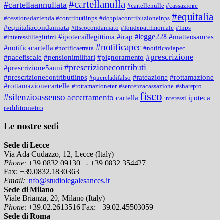
#cartellanulla
#cartellaannullata
#cartellenulle
#cassazione
#equitalia
#cessionedazienda
#contributiinps
#doppiacontribuzioneinps
#equitaliacondannata
#fiscocondannato
#fondopatrimoniale
#inps
#legge228
#ipotecaillegittima
#irap
#matteosances
#interessiillegittimi
#notificapec
#notificacartella
#notificaerrata
#notificaviapec
#prescrizione
#pacefiscale
#pensionimilitari
#pignoramento
#prescrizionecontributi
#prescrizione5anni
#prescrizionecontributiinps
#rateazione
#rottamazione
#quereladifalso
#rottamazionecartelle
#rottamazioneter
#sentenzacassazione
#sharepro
fisco
#silenzioassenso
accertamento
cartella
ipoteca
interessi
redditometro
Le nostre sedi
Sede di Lecce
Via Ada Cudazzo, 12, Lecce (Italy)
Phone:
+39.0832.091301 - +39.0832.354427
Fax:
+39.0832.1830363
Email:
info@studiolegalesances.it
Sede di Milano
Viale Brianza, 20, Milano (Italy)
Phone:
+39.02.2613516
Fax:
+39.02.45503059
Sede di Roma