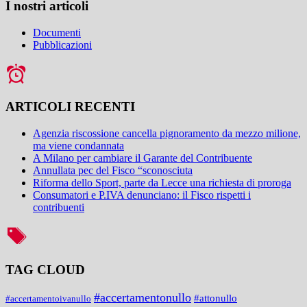
I nostri articoli
Documenti
Pubblicazioni
ARTICOLI RECENTI
Agenzia riscossione cancella pignoramento da mezzo milione,
ma viene condannata
A Milano per cambiare il Garante del Contribuente
Annullata pec del Fisco “sconosciuta
Riforma dello Sport, parte da Lecce una richiesta di proroga
Consumatori e P.IVA denunciano: il Fisco rispetti i
contribuenti
TAG CLOUD
#accertamentonullo
#attonullo
#accertamentoivanullo