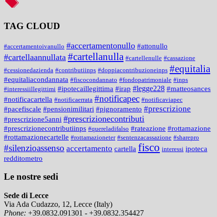
TAG CLOUD
#accertamentonullo
#attonullo
#accertamentoivanullo
#cartellanulla
#cartellaannullata
#cartellenulle
#cassazione
#equitalia
#cessionedazienda
#contributiinps
#doppiacontribuzioneinps
#equitaliacondannata
#fiscocondannato
#fondopatrimoniale
#inps
#legge228
#ipotecaillegittima
#irap
#matteosances
#interessiillegittimi
#notificapec
#notificacartella
#notificaerrata
#notificaviapec
#prescrizione
#pacefiscale
#pensionimilitari
#pignoramento
#prescrizionecontributi
#prescrizione5anni
#prescrizionecontributiinps
#rateazione
#rottamazione
#quereladifalso
#rottamazionecartelle
#rottamazioneter
#sentenzacassazione
#sharepro
fisco
#silenzioassenso
accertamento
cartella
ipoteca
interessi
redditometro
Le nostre sedi
Sede di Lecce
Via Ada Cudazzo, 12, Lecce (Italy)
Phone:
+39.0832.091301 - +39.0832.354427