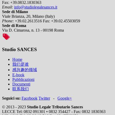
Fax:
+39.0832.1830363
Email:
info@studiolegalesances.it
Sede di Milano
Viale Brianza, 20, Milano (Italy)
Phone:
+39.02.2613516
Fax:
+39.02.45503059
Sede di Roma
Via D. Cimarosa, n. 13 - 00198 Roma
Studio SANCES
Home
我们是谁
感兴趣的领域
E-book
Pubblicazioni
Documenti
联系我们
Seguici su:
Facebook
Twitter
-
Google+
© 2013 - 2023
Studio Legale Tributario Sances
LECCE Tel: 0832 091301 • 0832 354427 - Fax: 0832 1830363