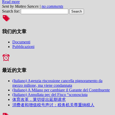
Read more
Sent by
Matteo Sances
|
no comments
Search for:
我们的文章
Documenti
Pubblicazioni
最近的文章
(Italiano) Agenzia riscossione cancella pignoramento da
mezzo milione, ma viene condannata
(Italiano) A Milano per cambiare il Garante del Contribuente
(Italiano) Annullata pec del Fisco “sconosciuta
体育改革，莱切提出延期请求
消费者和增值税号声讨：税务机关尊重纳税人