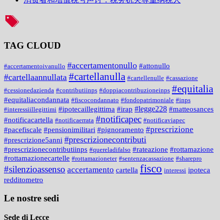
TAG CLOUD
#accertamentonullo
#attonullo
#accertamentoivanullo
#cartellanulla
#cartellaannullata
#cartellenulle
#cassazione
#equitalia
#cessionedazienda
#contributiinps
#doppiacontribuzioneinps
#equitaliacondannata
#fiscocondannato
#fondopatrimoniale
#inps
#legge228
#ipotecaillegittima
#irap
#matteosances
#interessiillegittimi
#notificapec
#notificacartella
#notificaerrata
#notificaviapec
#prescrizione
#pacefiscale
#pensionimilitari
#pignoramento
#prescrizionecontributi
#prescrizione5anni
#prescrizionecontributiinps
#rateazione
#rottamazione
#quereladifalso
#rottamazionecartelle
#rottamazioneter
#sentenzacassazione
#sharepro
fisco
#silenzioassenso
accertamento
cartella
ipoteca
interessi
redditometro
Le nostre sedi
Sede di Lecce