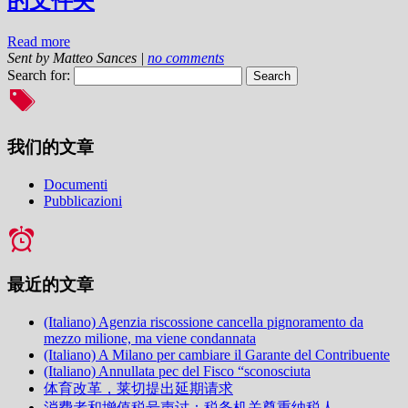
的文件夹
Read more
Sent by
Matteo Sances
|
no comments
Search for:
我们的文章
Documenti
Pubblicazioni
最近的文章
(Italiano) Agenzia riscossione cancella pignoramento da
mezzo milione, ma viene condannata
(Italiano) A Milano per cambiare il Garante del Contribuente
(Italiano) Annullata pec del Fisco “sconosciuta
体育改革，莱切提出延期请求
消费者和增值税号声讨：税务机关尊重纳税人