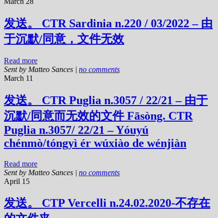
March 28
发送。 CTR Sardinia n.220 / 03/2022 – 由
于沉默/同意，文件无效
Read more
Sent by
Matteo Sances
|
no comments
March 11
发送。 CTR Puglia n.3057 / 22/21 – 由于
沉默/同意而无效的文件 Fāsòng. CTR
Puglia n.3057/ 22/21 – Yóuyú
chénmò/tóngyì ér wúxiào de wénjiàn
Read more
Sent by
Matteo Sances
|
no comments
April 15
发送。 CTP Vercelli n.24.02.2020-不存在