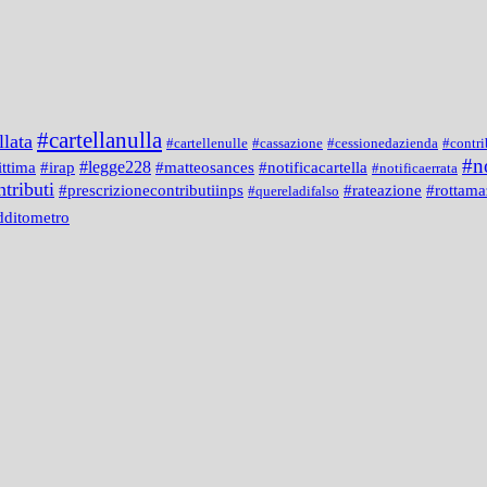
#cartellanulla
llata
#cartellenulle
#cassazione
#cessionedazienda
#contri
#n
#legge228
#notificacartella
ittima
#irap
#matteosances
#notificaerrata
tributi
#prescrizionecontributiinps
#rateazione
#rottama
#quereladifalso
dditometro