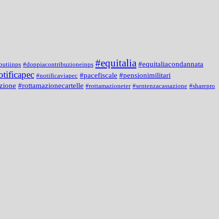
#equitalia
#equitaliacondannata
butiinps
#doppiacontribuzioneinps
otificapec
#pacefiscale
#pensionimilitari
#notificaviapec
zione
#rottamazionecartelle
#rottamazioneter
#sentenzacassazione
#sharepro