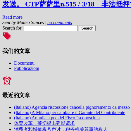
发送。 CTP萨萨里n.515 / 3/18 – 非法抵
Read more
Sent by
Matteo Sances
|
no comments
Search for:
我们的文章
Documenti
Pubblicazioni
最近的文章
(Italiano) Agenzia riscossione cancella pignoramento da mezzo
(Italiano) A Milano per cambiare il Garante del Contribuente
(Italiano) Annullata pec del Fisco “sconosciuta
体育改革，莱切提出延期请求
消费者和增值税号声讨：税务机关尊重纳税人