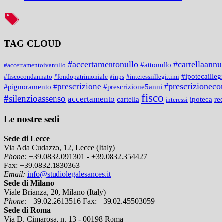
TAG CLOUD
#accertamentonullo
#cartellaannu
#attonullo
#accertamentoivanullo
#ipotecailleg
#fiscocondannato
#fondopatrimoniale
#inps
#interessiillegittimi
#prescrizionecon
#prescrizione
#prescrizione5anni
#pignoramento
fisco
#silenzioassenso
accertamento
cartella
ipoteca
re
interessi
Le nostre sedi
Sede di Lecce
Via Ada Cudazzo, 12, Lecce (Italy)
Phone:
+39.0832.091301 - +39.0832.354427
Fax:
+39.0832.1830363
Email:
info@studiolegalesances.it
Sede di Milano
Viale Brianza, 20, Milano (Italy)
Phone:
+39.02.2613516
Fax:
+39.02.45503059
Sede di Roma
Via D. Cimarosa, n. 13 - 00198 Roma