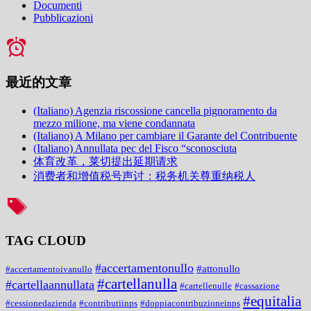
Documenti
Pubblicazioni
最近的文章
(Italiano) Agenzia riscossione cancella pignoramento da
mezzo milione, ma viene condannata
(Italiano) A Milano per cambiare il Garante del Contribuente
(Italiano) Annullata pec del Fisco “sconosciuta
体育改革，莱切提出延期请求
消费者和增值税号声讨：税务机关尊重纳税人
TAG CLOUD
#accertamentonullo
#attonullo
#accertamentoivanullo
#cartellanulla
#cartellaannullata
#cartellenulle
#cassazione
#equitalia
#cessionedazienda
#contributiinps
#doppiacontribuzioneinps