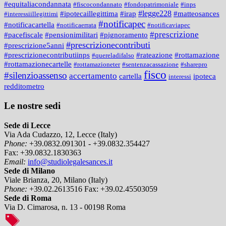
#equitaliacondannata
#fiscocondannato
#fondopatrimoniale
#inps
#legge228
#ipotecaillegittima
#irap
#matteosances
#interessiillegittimi
#notificapec
#notificacartella
#notificaerrata
#notificaviapec
#prescrizione
#pacefiscale
#pensionimilitari
#pignoramento
#prescrizionecontributi
#prescrizione5anni
#prescrizionecontributiinps
#rateazione
#rottamazione
#quereladifalso
#rottamazionecartelle
#rottamazioneter
#sentenzacassazione
#sharepro
fisco
#silenzioassenso
accertamento
cartella
ipoteca
interessi
redditometro
Le nostre sedi
Sede di Lecce
Via Ada Cudazzo, 12, Lecce (Italy)
Phone:
+39.0832.091301 - +39.0832.354427
Fax:
+39.0832.1830363
Email:
info@studiolegalesances.it
Sede di Milano
Viale Brianza, 20, Milano (Italy)
Phone:
+39.02.2613516
Fax:
+39.02.45503059
Sede di Roma
Via D. Cimarosa, n. 13 - 00198 Roma