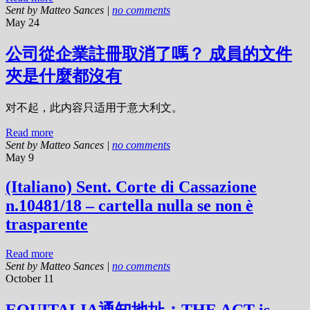
Sent by
Matteo Sances
|
no comments
May 24
公司從企業註冊取消了嗎？ 成員的文件
夾是什麼都沒有
对不起，此内容只适用于意大利文。
Read more
Sent by
Matteo Sances
|
no comments
May 9
(Italiano) Sent. Corte di Cassazione
n.10481/18 – cartella nulla se non è
trasparente
Read more
Sent by
Matteo Sances
|
no comments
October 11
EQUITALIA通知地址：THE ACT is