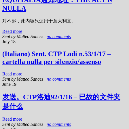
NULLA
对不起，此内容只适用于意大利文。
Read more
Sent by
Matteo Sances
|
no comments
July 18
(Italiano) Sent. CTP Lodi n.53/1/17 –
cartella nulla per silenzio/assenso
Read more
Sent by
Matteo Sances
|
no comments
June 19
发送。CTP洛迪92/1/16 – 已故的文件夹
是什么
Read more
Sent by
Matteo Sances
|
no comments