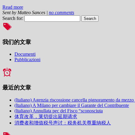
Read more
Sent by
Matteo Sances
|
no comments
Search for:
我们的文章
Documenti
Pubblicazioni
最近的文章
(Italiano) Agenzia riscossione cancella pignoramento da mezzo
(Italiano) A Milano per cambiare il Garante del Contribuente
(Italiano) Annullata pec del Fisco “sconosciuta
体育改革，莱切提出延期请求
消费者和增值税号声讨：税务机关尊重纳税人