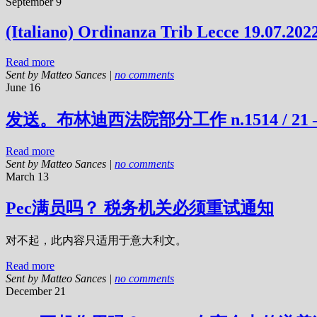
September 9
(Italiano) Ordinanza Trib Lecce 19.07.202
Read more
Sent by
Matteo Sances
|
no comments
June 16
发送。布林迪西法院部分工作 n.1514 / 
Read more
Sent by
Matteo Sances
|
no comments
March 13
Pec满员吗？ 税务机关必须重试通知
对不起，此内容只适用于意大利文。
Read more
Sent by
Matteo Sances
|
no comments
December 21