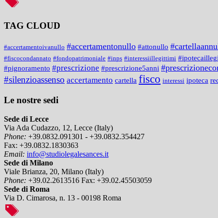
TAG CLOUD
#accertamentonullo
#cartellaannu
#attonullo
#accertamentoivanullo
#ipotecailleg
#fiscocondannato
#fondopatrimoniale
#inps
#interessiillegittimi
#prescrizionecon
#prescrizione
#prescrizione5anni
#pignoramento
fisco
#silenzioassenso
accertamento
cartella
ipoteca
re
interessi
Le nostre sedi
Sede di Lecce
Via Ada Cudazzo, 12, Lecce (Italy)
Phone:
+39.0832.091301 - +39.0832.354427
Fax:
+39.0832.1830363
Email:
info@studiolegalesances.it
Sede di Milano
Viale Brianza, 20, Milano (Italy)
Phone:
+39.02.2613516
Fax:
+39.02.45503059
Sede di Roma
Via D. Cimarosa, n. 13 - 00198 Roma