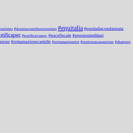
#equitalia
#equitaliacondannata
butiinps
#doppiacontribuzioneinps
otificapec
#pacefiscale
#pensionimilitari
#notificaviapec
zione
#rottamazionecartelle
#rottamazioneter
#sentenzacassazione
#sharepro