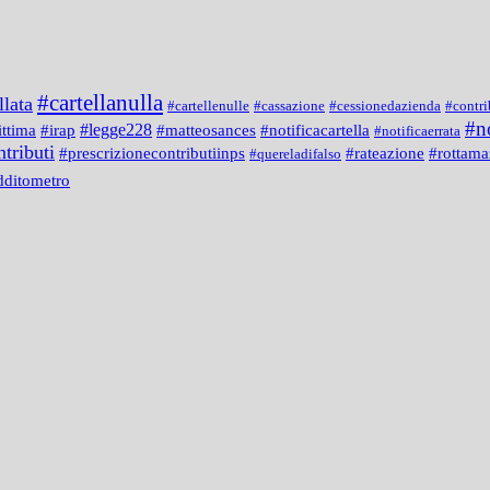
#cartellanulla
llata
#cartellenulle
#cassazione
#cessionedazienda
#contri
#n
#legge228
#notificacartella
ittima
#irap
#matteosances
#notificaerrata
tributi
#prescrizionecontributiinps
#rateazione
#rottama
#quereladifalso
dditometro