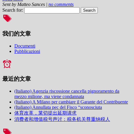
Sent by
Matteo Sances
|
no comments
Search for:
我们的文章
Documenti
Pubblicazioni
最近的文章
(Italiano) Agenzia riscossione cancella pignoramento da
mezzo milione, ma viene condannata
(Italiano) A Milano per cambiare il Garante del Contribuente
(Italiano) Annullata pec del Fisco “sconosciuta
体育改革，莱切提出延期请求
消费者和增值税号声讨：税务机关尊重纳税人