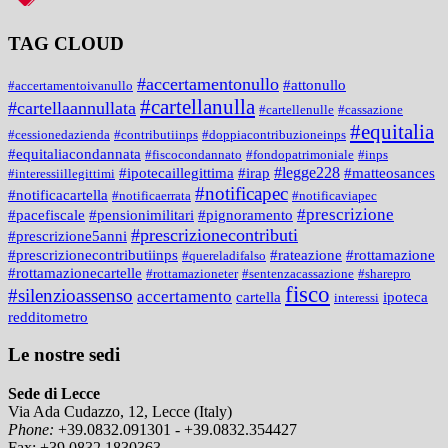
TAG CLOUD
#accertamentonullo
#attonullo
#accertamentoivanullo
#cartellanulla
#cartellaannullata
#cartellenulle
#cassazione
#equitalia
#cessionedazienda
#contributiinps
#doppiacontribuzioneinps
#equitaliacondannata
#fiscocondannato
#fondopatrimoniale
#inps
#legge228
#ipotecaillegittima
#irap
#matteosances
#interessiillegittimi
#notificapec
#notificacartella
#notificaerrata
#notificaviapec
#prescrizione
#pacefiscale
#pensionimilitari
#pignoramento
#prescrizionecontributi
#prescrizione5anni
#prescrizionecontributiinps
#rateazione
#rottamazione
#quereladifalso
#rottamazionecartelle
#rottamazioneter
#sentenzacassazione
#sharepro
fisco
#silenzioassenso
accertamento
cartella
ipoteca
interessi
redditometro
Le nostre sedi
Sede di Lecce
Via Ada Cudazzo, 12, Lecce (Italy)
Phone:
+39.0832.091301 - +39.0832.354427
Fax:
+39.0832.1830363