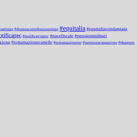
#equitalia
#equitaliacondannata
butiinps
#doppiacontribuzioneinps
otificapec
#pacefiscale
#pensionimilitari
#notificaviapec
zione
#rottamazionecartelle
#rottamazioneter
#sentenzacassazione
#sharepro