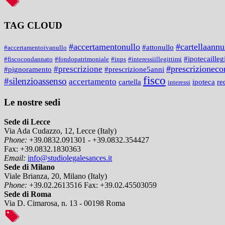
TAG CLOUD
#accertamentonullo
#cartellaannu
#attonullo
#accertamentoivanullo
#ipotecailleg
#fiscocondannato
#fondopatrimoniale
#inps
#interessiillegittimi
#prescrizionecon
#prescrizione
#prescrizione5anni
#pignoramento
fisco
#silenzioassenso
accertamento
cartella
ipoteca
re
interessi
Le nostre sedi
Sede di Lecce
Via Ada Cudazzo, 12, Lecce (Italy)
Phone:
+39.0832.091301 - +39.0832.354427
Fax:
+39.0832.1830363
Email:
info@studiolegalesances.it
Sede di Milano
Viale Brianza, 20, Milano (Italy)
Phone:
+39.02.2613516
Fax:
+39.02.45503059
Sede di Roma
Via D. Cimarosa, n. 13 - 00198 Roma