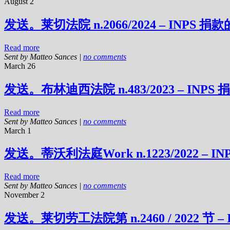
August 2
发送。莱切法院 n.2066/2024 – INPS 捐
Read more
Sent by
Matteo Sances
|
no comments
March 26
发送。布林迪西法院 n.483/2023 – INPS
Read more
Sent by
Matteo Sances
|
no comments
March 1
发送。蒂沃利法庭Work n.1223/2022 – 
Read more
Sent by
Matteo Sances
|
no comments
November 2
发送。莱切劳工法院第 n.2460 / 2022 节