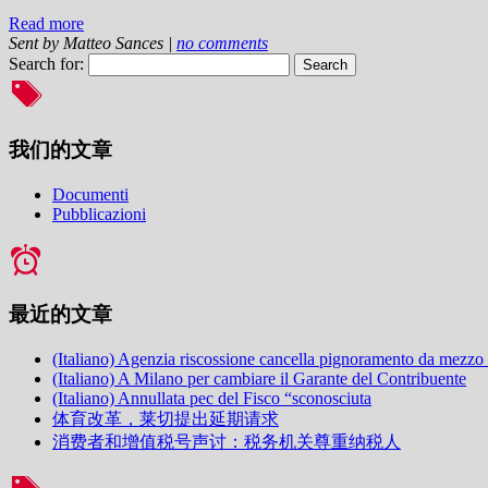
Read more
Sent by
Matteo Sances
|
no comments
Search for:
我们的文章
Documenti
Pubblicazioni
最近的文章
(Italiano) Agenzia riscossione cancella pignoramento da mezzo
(Italiano) A Milano per cambiare il Garante del Contribuente
(Italiano) Annullata pec del Fisco “sconosciuta
体育改革，莱切提出延期请求
消费者和增值税号声讨：税务机关尊重纳税人