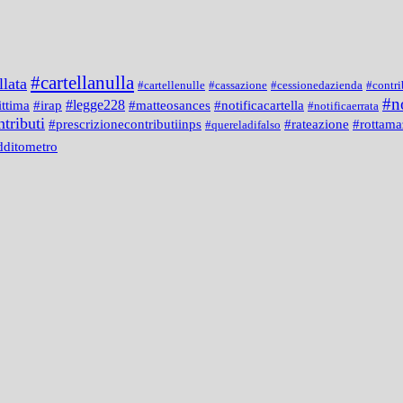
#cartellanulla
llata
#cartellenulle
#cassazione
#cessionedazienda
#contri
#n
#legge228
#notificacartella
ittima
#irap
#matteosances
#notificaerrata
tributi
#prescrizionecontributiinps
#rateazione
#rottama
#quereladifalso
dditometro