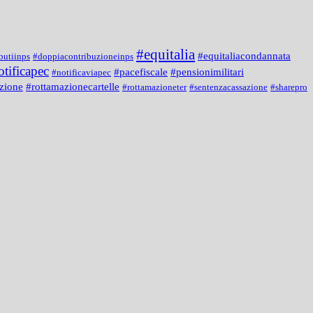
#equitalia
#equitaliacondannata
butiinps
#doppiacontribuzioneinps
otificapec
#pacefiscale
#pensionimilitari
#notificaviapec
zione
#rottamazionecartelle
#rottamazioneter
#sentenzacassazione
#sharepro