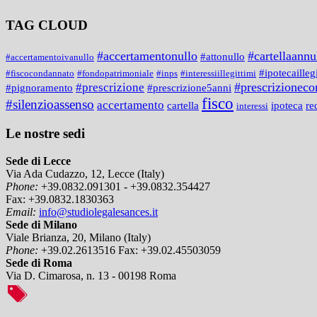
TAG CLOUD
#accertamentonullo
#cartellaannu
#attonullo
#accertamentoivanullo
#ipotecailleg
#fiscocondannato
#fondopatrimoniale
#inps
#interessiillegittimi
#prescrizionecon
#prescrizione
#prescrizione5anni
#pignoramento
fisco
#silenzioassenso
accertamento
cartella
ipoteca
re
interessi
Le nostre sedi
Sede di Lecce
Via Ada Cudazzo, 12, Lecce (Italy)
Phone:
+39.0832.091301 - +39.0832.354427
Fax:
+39.0832.1830363
Email:
info@studiolegalesances.it
Sede di Milano
Viale Brianza, 20, Milano (Italy)
Phone:
+39.02.2613516
Fax:
+39.02.45503059
Sede di Roma
Via D. Cimarosa, n. 13 - 00198 Roma