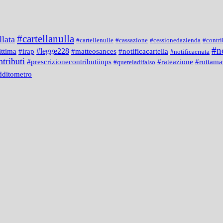
#cartellanulla
llata
#cartellenulle
#cassazione
#cessionedazienda
#contri
#n
#legge228
#notificacartella
ittima
#irap
#matteosances
#notificaerrata
tributi
#prescrizionecontributiinps
#rateazione
#rottama
#quereladifalso
dditometro