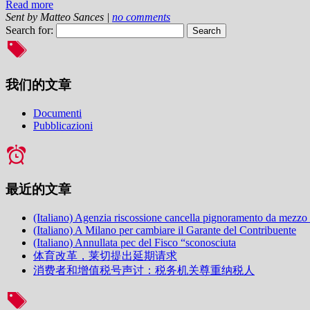
Read more
Sent by
Matteo Sances
|
no comments
Search for:
我们的文章
Documenti
Pubblicazioni
最近的文章
(Italiano) Agenzia riscossione cancella pignoramento da mezzo
(Italiano) A Milano per cambiare il Garante del Contribuente
(Italiano) Annullata pec del Fisco “sconosciuta
体育改革，莱切提出延期请求
消费者和增值税号声讨：税务机关尊重纳税人