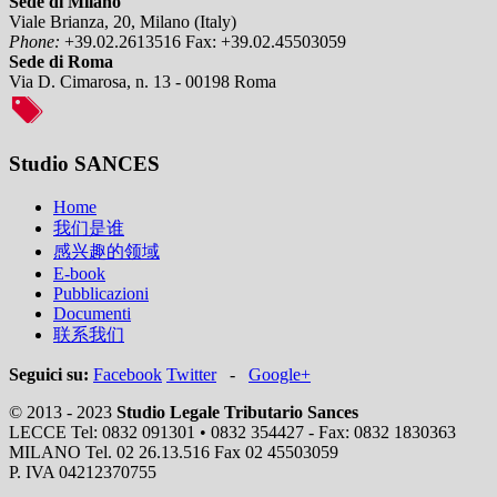
Sede di Milano
Viale Brianza, 20, Milano (Italy)
Phone:
+39.02.2613516
Fax:
+39.02.45503059
Sede di Roma
Via D. Cimarosa, n. 13 - 00198 Roma
Studio SANCES
Home
我们是谁
感兴趣的领域
E-book
Pubblicazioni
Documenti
联系我们
Seguici su:
Facebook
Twitter
-
Google+
© 2013 - 2023
Studio Legale Tributario Sances
LECCE Tel: 0832 091301 • 0832 354427 - Fax: 0832 1830363
MILANO Tel. 02 26.13.516 Fax 02 45503059
P. IVA 04212370755