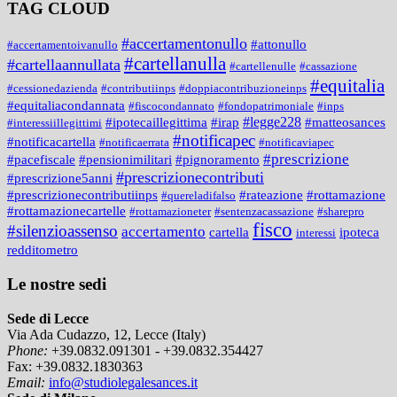
TAG CLOUD
#accertamentonullo
#attonullo
#accertamentoivanullo
#cartellanulla
#cartellaannullata
#cartellenulle
#cassazione
#equitalia
#cessionedazienda
#contributiinps
#doppiacontribuzioneinps
#equitaliacondannata
#fiscocondannato
#fondopatrimoniale
#inps
#legge228
#ipotecaillegittima
#irap
#matteosances
#interessiillegittimi
#notificapec
#notificacartella
#notificaerrata
#notificaviapec
#prescrizione
#pacefiscale
#pensionimilitari
#pignoramento
#prescrizionecontributi
#prescrizione5anni
#prescrizionecontributiinps
#rateazione
#rottamazione
#quereladifalso
#rottamazionecartelle
#rottamazioneter
#sentenzacassazione
#sharepro
fisco
#silenzioassenso
accertamento
cartella
ipoteca
interessi
redditometro
Le nostre sedi
Sede di Lecce
Via Ada Cudazzo, 12, Lecce (Italy)
Phone:
+39.0832.091301 - +39.0832.354427
Fax:
+39.0832.1830363
Email:
info@studiolegalesances.it