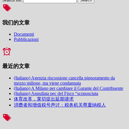
我们的文章
Documenti
Pubblicazioni
最近的文章
(Italiano) Agenzia riscossione cancella pignoramento da
mezzo milione, ma viene condannata
(Italiano) A Milano per cambiare il Garante del Contribuente
(Italiano) Annullata pec del Fisco “sconosciuta
体育改革，莱切提出延期请求
消费者和增值税号声讨：税务机关尊重纳税人