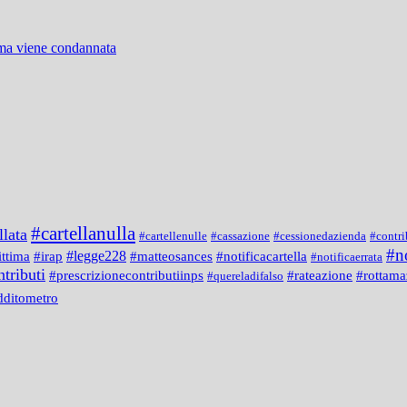
 ma viene condannata
#cartellanulla
llata
#cartellenulle
#cassazione
#cessionedazienda
#contri
#n
#legge228
#notificacartella
ittima
#irap
#matteosances
#notificaerrata
tributi
#prescrizionecontributiinps
#rateazione
#rottama
#quereladifalso
dditometro