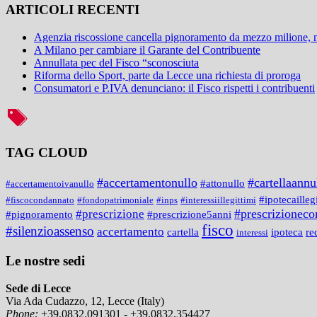
ARTICOLI RECENTI
Agenzia riscossione cancella pignoramento da mezzo milione,
A Milano per cambiare il Garante del Contribuente
Annullata pec del Fisco “sconosciuta
Riforma dello Sport, parte da Lecce una richiesta di proroga
Consumatori e P.IVA denunciano: il Fisco rispetti i contribuenti
TAG CLOUD
#accertamentonullo
#cartellaannu
#attonullo
#accertamentoivanullo
#ipotecailleg
#fiscocondannato
#fondopatrimoniale
#inps
#interessiillegittimi
#prescrizionecon
#prescrizione
#prescrizione5anni
#pignoramento
fisco
#silenzioassenso
accertamento
cartella
ipoteca
re
interessi
Le nostre sedi
Sede di Lecce
Via Ada Cudazzo, 12, Lecce (Italy)
Phone:
+39.0832.091301 - +39.0832.354427