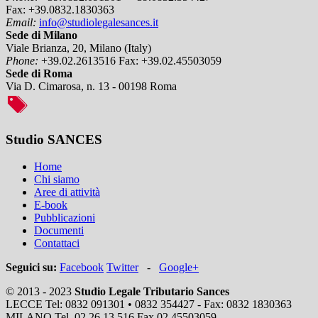
Fax:
+39.0832.1830363
Email:
info@studiolegalesances.it
Sede di Milano
Viale Brianza, 20, Milano (Italy)
Phone:
+39.02.2613516
Fax:
+39.02.45503059
Sede di Roma
Via D. Cimarosa, n. 13 - 00198 Roma
Studio SANCES
Home
Chi siamo
Aree di attività
E-book
Pubblicazioni
Documenti
Contattaci
Seguici su:
Facebook
Twitter
-
Google+
© 2013 - 2023
Studio Legale Tributario Sances
LECCE Tel: 0832 091301 • 0832 354427 - Fax: 0832 1830363
MILANO Tel. 02 26.13.516 Fax 02 45503059