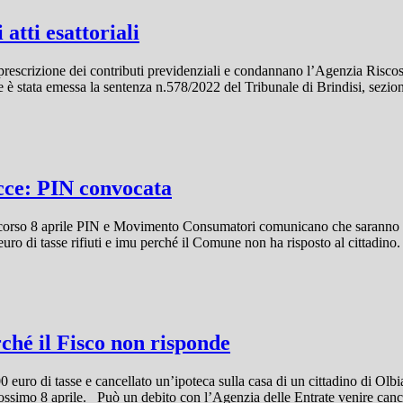
atti esattoriali
la prescrizione dei contributi previdenziali e condannano l’Agenzia Risc
stata emessa la sentenza n.578/2022 del Tribunale di Brindisi, sezione 
cce: PIN convocata
 scorso 8 aprile PIN e Movimento Consumatori comunicano che saranno 
 euro di tasse rifiuti e imu perché il Comune non ha risposto al cittadin
rché il Fisco non risponde
 euro di tasse e cancellato un’ipoteca sulla casa di un cittadino di Olbia
ssimo 8 aprile. Può un debito con l’Agenzia delle Entrate venire cancel