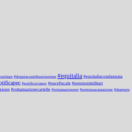
#equitalia
#equitaliacondannata
butiinps
#doppiacontribuzioneinps
otificapec
#pacefiscale
#pensionimilitari
#notificaviapec
zione
#rottamazionecartelle
#rottamazioneter
#sentenzacassazione
#sharepro