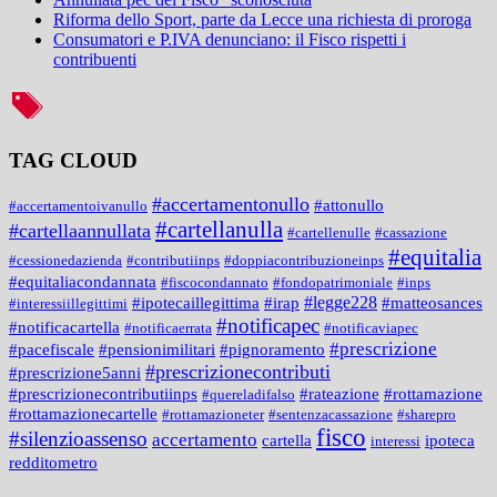
Riforma dello Sport, parte da Lecce una richiesta di proroga
Consumatori e P.IVA denunciano: il Fisco rispetti i
contribuenti
TAG CLOUD
#accertamentonullo
#attonullo
#accertamentoivanullo
#cartellanulla
#cartellaannullata
#cartellenulle
#cassazione
#equitalia
#cessionedazienda
#contributiinps
#doppiacontribuzioneinps
#equitaliacondannata
#fiscocondannato
#fondopatrimoniale
#inps
#legge228
#ipotecaillegittima
#irap
#matteosances
#interessiillegittimi
#notificapec
#notificacartella
#notificaerrata
#notificaviapec
#prescrizione
#pacefiscale
#pensionimilitari
#pignoramento
#prescrizionecontributi
#prescrizione5anni
#prescrizionecontributiinps
#rateazione
#rottamazione
#quereladifalso
#rottamazionecartelle
#rottamazioneter
#sentenzacassazione
#sharepro
fisco
#silenzioassenso
accertamento
cartella
ipoteca
interessi
redditometro