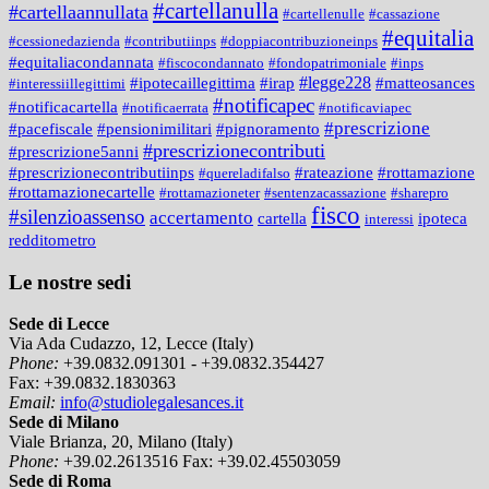
#cartellanulla
#cartellaannullata
#cartellenulle
#cassazione
#equitalia
#cessionedazienda
#contributiinps
#doppiacontribuzioneinps
#equitaliacondannata
#fiscocondannato
#fondopatrimoniale
#inps
#legge228
#ipotecaillegittima
#irap
#matteosances
#interessiillegittimi
#notificapec
#notificacartella
#notificaerrata
#notificaviapec
#prescrizione
#pacefiscale
#pensionimilitari
#pignoramento
#prescrizionecontributi
#prescrizione5anni
#prescrizionecontributiinps
#rateazione
#rottamazione
#quereladifalso
#rottamazionecartelle
#rottamazioneter
#sentenzacassazione
#sharepro
fisco
#silenzioassenso
accertamento
cartella
ipoteca
interessi
redditometro
Le nostre sedi
Sede di Lecce
Via Ada Cudazzo, 12, Lecce (Italy)
Phone:
+39.0832.091301 - +39.0832.354427
Fax:
+39.0832.1830363
Email:
info@studiolegalesances.it
Sede di Milano
Viale Brianza, 20, Milano (Italy)
Phone:
+39.02.2613516
Fax:
+39.02.45503059
Sede di Roma