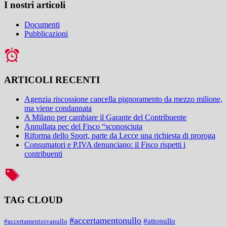
I nostri articoli
Documenti
Pubblicazioni
ARTICOLI RECENTI
Agenzia riscossione cancella pignoramento da mezzo milione,
ma viene condannata
A Milano per cambiare il Garante del Contribuente
Annullata pec del Fisco “sconosciuta
Riforma dello Sport, parte da Lecce una richiesta di proroga
Consumatori e P.IVA denunciano: il Fisco rispetti i
contribuenti
TAG CLOUD
#accertamentonullo
#attonullo
#accertamentoivanullo