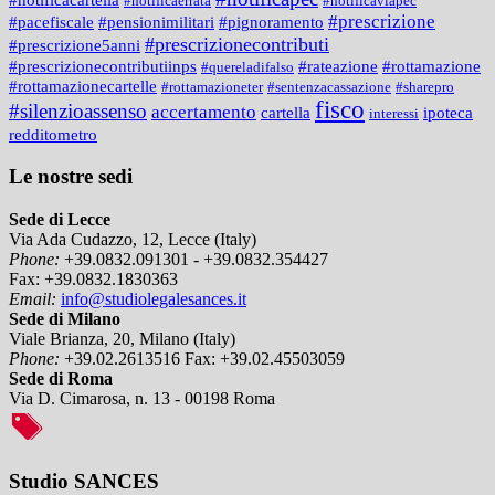
#notificaerrata
#notificaviapec
#prescrizione
#pacefiscale
#pensionimilitari
#pignoramento
#prescrizionecontributi
#prescrizione5anni
#prescrizionecontributiinps
#rateazione
#rottamazione
#quereladifalso
#rottamazionecartelle
#rottamazioneter
#sentenzacassazione
#sharepro
fisco
#silenzioassenso
accertamento
cartella
ipoteca
interessi
redditometro
Le nostre sedi
Sede di Lecce
Via Ada Cudazzo, 12, Lecce (Italy)
Phone:
+39.0832.091301 - +39.0832.354427
Fax:
+39.0832.1830363
Email:
info@studiolegalesances.it
Sede di Milano
Viale Brianza, 20, Milano (Italy)
Phone:
+39.02.2613516
Fax:
+39.02.45503059
Sede di Roma
Via D. Cimarosa, n. 13 - 00198 Roma
Studio SANCES