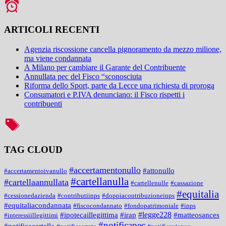
ARTICOLI RECENTI
Agenzia riscossione cancella pignoramento da mezzo milione,
ma viene condannata
A Milano per cambiare il Garante del Contribuente
Annullata pec del Fisco “sconosciuta
Riforma dello Sport, parte da Lecce una richiesta di proroga
Consumatori e P.IVA denunciano: il Fisco rispetti i
contribuenti
TAG CLOUD
#accertamentonullo
#attonullo
#accertamentoivanullo
#cartellanulla
#cartellaannullata
#cartellenulle
#cassazione
#equitalia
#cessionedazienda
#contributiinps
#doppiacontribuzioneinps
#equitaliacondannata
#fiscocondannato
#fondopatrimoniale
#inps
#legge228
#ipotecaillegittima
#irap
#matteosances
#interessiillegittimi
#notificapec
#notificacartella