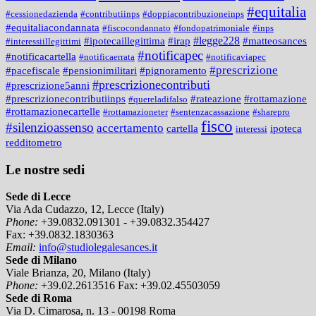
#equitalia
#cessionedazienda
#contributiinps
#doppiacontribuzioneinps
#equitaliacondannata
#fiscocondannato
#fondopatrimoniale
#inps
#legge228
#ipotecaillegittima
#irap
#matteosances
#interessiillegittimi
#notificapec
#notificacartella
#notificaerrata
#notificaviapec
#prescrizione
#pacefiscale
#pensionimilitari
#pignoramento
#prescrizionecontributi
#prescrizione5anni
#prescrizionecontributiinps
#rateazione
#rottamazione
#quereladifalso
#rottamazionecartelle
#rottamazioneter
#sentenzacassazione
#sharepro
fisco
#silenzioassenso
accertamento
cartella
ipoteca
interessi
redditometro
Le nostre sedi
Sede di Lecce
Via Ada Cudazzo, 12, Lecce (Italy)
Phone:
+39.0832.091301 - +39.0832.354427
Fax:
+39.0832.1830363
Email:
info@studiolegalesances.it
Sede di Milano
Viale Brianza, 20, Milano (Italy)
Phone:
+39.02.2613516
Fax:
+39.02.45503059
Sede di Roma
Via D. Cimarosa, n. 13 - 00198 Roma