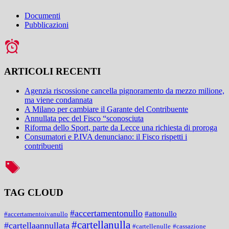
Documenti
Pubblicazioni
ARTICOLI RECENTI
Agenzia riscossione cancella pignoramento da mezzo milione,
ma viene condannata
A Milano per cambiare il Garante del Contribuente
Annullata pec del Fisco “sconosciuta
Riforma dello Sport, parte da Lecce una richiesta di proroga
Consumatori e P.IVA denunciano: il Fisco rispetti i
contribuenti
TAG CLOUD
#accertamentonullo
#attonullo
#accertamentoivanullo
#cartellanulla
#cartellaannullata
#cartellenulle
#cassazione