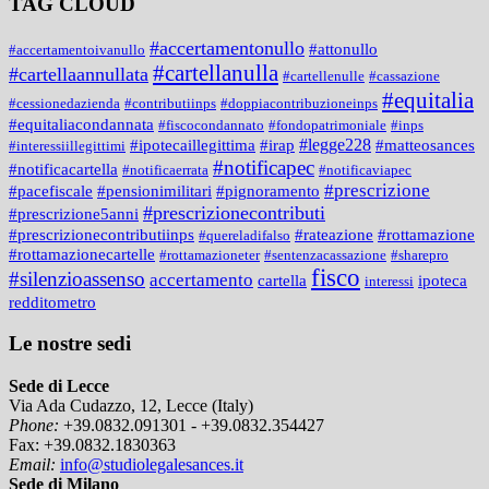
TAG CLOUD
#accertamentonullo
#attonullo
#accertamentoivanullo
#cartellanulla
#cartellaannullata
#cartellenulle
#cassazione
#equitalia
#cessionedazienda
#contributiinps
#doppiacontribuzioneinps
#equitaliacondannata
#fiscocondannato
#fondopatrimoniale
#inps
#legge228
#ipotecaillegittima
#irap
#matteosances
#interessiillegittimi
#notificapec
#notificacartella
#notificaerrata
#notificaviapec
#prescrizione
#pacefiscale
#pensionimilitari
#pignoramento
#prescrizionecontributi
#prescrizione5anni
#prescrizionecontributiinps
#rateazione
#rottamazione
#quereladifalso
#rottamazionecartelle
#rottamazioneter
#sentenzacassazione
#sharepro
fisco
#silenzioassenso
accertamento
cartella
ipoteca
interessi
redditometro
Le nostre sedi
Sede di Lecce
Via Ada Cudazzo, 12, Lecce (Italy)
Phone:
+39.0832.091301 - +39.0832.354427
Fax:
+39.0832.1830363
Email:
info@studiolegalesances.it
Sede di Milano