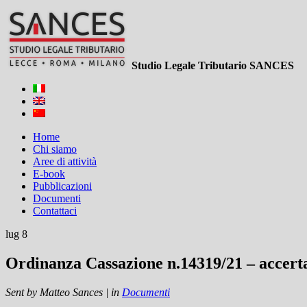
Studio Legale Tributario SANCES
Home
Chi siamo
Aree di attività
E-book
Pubblicazioni
Documenti
Contattaci
lug 8
Ordinanza Cassazione n.14319/21 – accertam
Sent by
Matteo Sances
|
in
Documenti