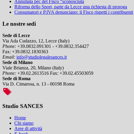
Annullata pec del Fisco “sconosciuta
Riforma dello Sport, parte da Lecce una richiesta di proroga
Consumatori e P.IVA denunciano: il Fisco rispetti i contribuenti
Le nostre sedi
Sede di Lecce
Via Ada Cudazzo, 12, Lecce (Italy)
Phone:
+39.0832.091301 - +39.0832.354427
Fax:
+39.0832.1830363
Email:
info@studiolegalesances.it
Sede di Milano
Viale Brianza, 20, Milano (Italy)
Phone:
+39.02.2613516
Fax:
+39.02.45503059
Sede di Roma
Via D. Cimarosa, n. 13 - 00198 Roma
Studio SANCES
Home
Chi siamo
Aree di attività
E-book