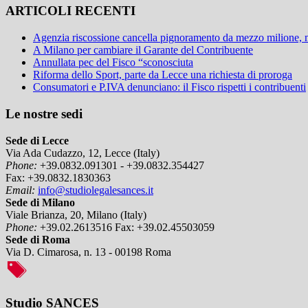
ARTICOLI RECENTI
Agenzia riscossione cancella pignoramento da mezzo milione,
A Milano per cambiare il Garante del Contribuente
Annullata pec del Fisco “sconosciuta
Riforma dello Sport, parte da Lecce una richiesta di proroga
Consumatori e P.IVA denunciano: il Fisco rispetti i contribuenti
Le nostre sedi
Sede di Lecce
Via Ada Cudazzo, 12, Lecce (Italy)
Phone:
+39.0832.091301 - +39.0832.354427
Fax:
+39.0832.1830363
Email:
info@studiolegalesances.it
Sede di Milano
Viale Brianza, 20, Milano (Italy)
Phone:
+39.02.2613516
Fax:
+39.02.45503059
Sede di Roma
Via D. Cimarosa, n. 13 - 00198 Roma
Studio SANCES