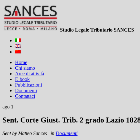
Studio Legale Tributario SANCES
Home
Chi siamo
Aree di attività
E-book
Pubblicazioni
Documenti
Contattaci
ago 1
Sent. Corte Giust. Trib. 2 grado Lazio 1828
Sent by
Matteo Sances
|
in
Documenti