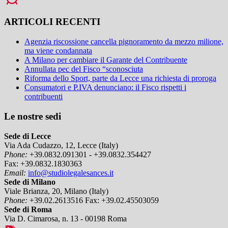
ARTICOLI RECENTI
Agenzia riscossione cancella pignoramento da mezzo milione,
ma viene condannata
A Milano per cambiare il Garante del Contribuente
Annullata pec del Fisco “sconosciuta
Riforma dello Sport, parte da Lecce una richiesta di proroga
Consumatori e P.IVA denunciano: il Fisco rispetti i
contribuenti
Le nostre sedi
Sede di Lecce
Via Ada Cudazzo, 12, Lecce (Italy)
Phone:
+39.0832.091301 - +39.0832.354427
Fax:
+39.0832.1830363
Email:
info@studiolegalesances.it
Sede di Milano
Viale Brianza, 20, Milano (Italy)
Phone:
+39.02.2613516
Fax:
+39.02.45503059
Sede di Roma
Via D. Cimarosa, n. 13 - 00198 Roma