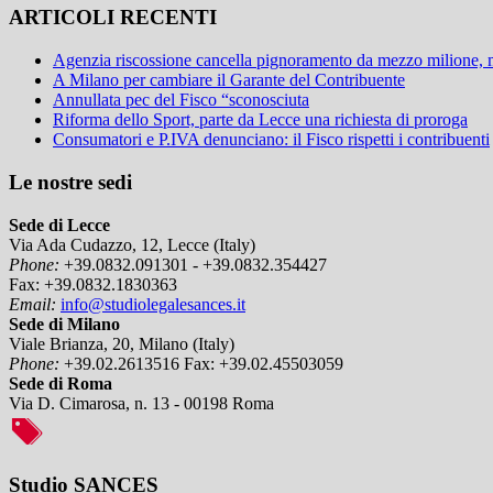
ARTICOLI RECENTI
Agenzia riscossione cancella pignoramento da mezzo milione,
A Milano per cambiare il Garante del Contribuente
Annullata pec del Fisco “sconosciuta
Riforma dello Sport, parte da Lecce una richiesta di proroga
Consumatori e P.IVA denunciano: il Fisco rispetti i contribuenti
Le nostre sedi
Sede di Lecce
Via Ada Cudazzo, 12, Lecce (Italy)
Phone:
+39.0832.091301 - +39.0832.354427
Fax:
+39.0832.1830363
Email:
info@studiolegalesances.it
Sede di Milano
Viale Brianza, 20, Milano (Italy)
Phone:
+39.02.2613516
Fax:
+39.02.45503059
Sede di Roma
Via D. Cimarosa, n. 13 - 00198 Roma
Studio SANCES