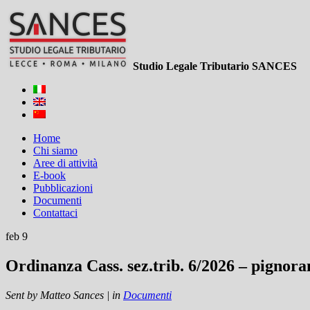
Studio Legale Tributario SANCES
Home
Chi siamo
Aree di attività
E-book
Pubblicazioni
Documenti
Contattaci
feb 9
Ordinanza Cass. sez.trib. 6/2026 – pignoram
Sent by
Matteo Sances
|
in
Documenti