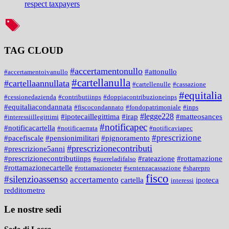
respect taxpayers
TAG CLOUD
#accertamentonullo
#attonullo
#accertamentoivanullo
#cartellanulla
#cartellaannullata
#cartellenulle
#cassazione
#equitalia
#cessionedazienda
#contributiinps
#doppiacontribuzioneinps
#equitaliacondannata
#fiscocondannato
#fondopatrimoniale
#inps
#legge228
#ipotecaillegittima
#irap
#matteosances
#interessiillegittimi
#notificapec
#notificacartella
#notificaerrata
#notificaviapec
#prescrizione
#pacefiscale
#pensionimilitari
#pignoramento
#prescrizionecontributi
#prescrizione5anni
#prescrizionecontributiinps
#rateazione
#rottamazione
#quereladifalso
#rottamazionecartelle
#rottamazioneter
#sentenzacassazione
#sharepro
fisco
#silenzioassenso
accertamento
cartella
ipoteca
interessi
redditometro
Le nostre sedi