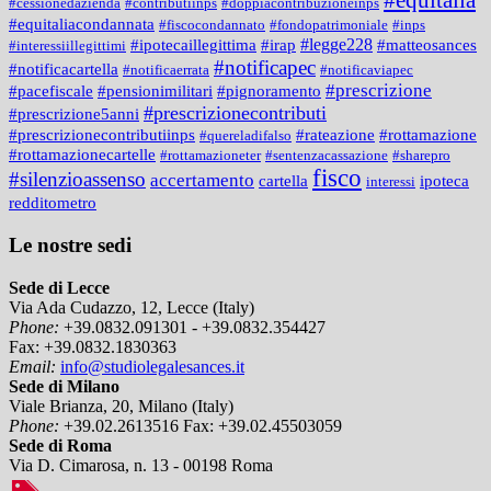
#equitalia
#cessionedazienda
#contributiinps
#doppiacontribuzioneinps
#equitaliacondannata
#fiscocondannato
#fondopatrimoniale
#inps
#legge228
#ipotecaillegittima
#irap
#matteosances
#interessiillegittimi
#notificapec
#notificacartella
#notificaerrata
#notificaviapec
#prescrizione
#pacefiscale
#pensionimilitari
#pignoramento
#prescrizionecontributi
#prescrizione5anni
#prescrizionecontributiinps
#rateazione
#rottamazione
#quereladifalso
#rottamazionecartelle
#rottamazioneter
#sentenzacassazione
#sharepro
fisco
#silenzioassenso
accertamento
cartella
ipoteca
interessi
redditometro
Le nostre sedi
Sede di Lecce
Via Ada Cudazzo, 12, Lecce (Italy)
Phone:
+39.0832.091301 - +39.0832.354427
Fax:
+39.0832.1830363
Email:
info@studiolegalesances.it
Sede di Milano
Viale Brianza, 20, Milano (Italy)
Phone:
+39.02.2613516
Fax:
+39.02.45503059
Sede di Roma
Via D. Cimarosa, n. 13 - 00198 Roma