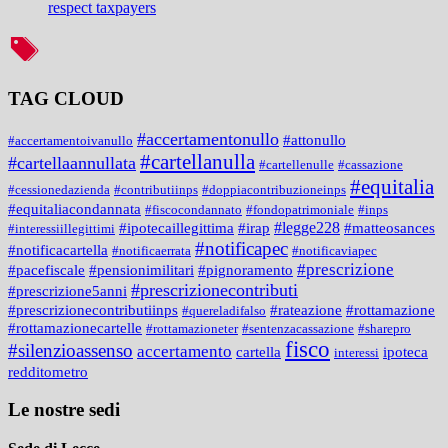
respect taxpayers
TAG CLOUD
#accertamentonullo
#attonullo
#accertamentoivanullo
#cartellanulla
#cartellaannullata
#cartellenulle
#cassazione
#equitalia
#cessionedazienda
#contributiinps
#doppiacontribuzioneinps
#equitaliacondannata
#fiscocondannato
#fondopatrimoniale
#inps
#legge228
#ipotecaillegittima
#irap
#matteosances
#interessiillegittimi
#notificapec
#notificacartella
#notificaerrata
#notificaviapec
#prescrizione
#pacefiscale
#pensionimilitari
#pignoramento
#prescrizionecontributi
#prescrizione5anni
#prescrizionecontributiinps
#rateazione
#rottamazione
#quereladifalso
#rottamazionecartelle
#rottamazioneter
#sentenzacassazione
#sharepro
fisco
#silenzioassenso
accertamento
cartella
ipoteca
interessi
redditometro
Le nostre sedi