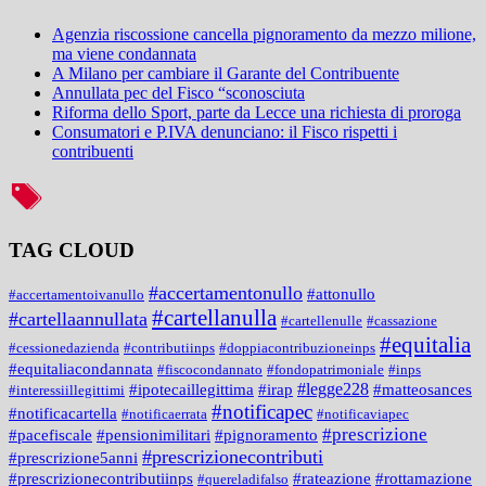
Agenzia riscossione cancella pignoramento da mezzo milione,
ma viene condannata
A Milano per cambiare il Garante del Contribuente
Annullata pec del Fisco “sconosciuta
Riforma dello Sport, parte da Lecce una richiesta di proroga
Consumatori e P.IVA denunciano: il Fisco rispetti i
contribuenti
TAG CLOUD
#accertamentonullo
#attonullo
#accertamentoivanullo
#cartellanulla
#cartellaannullata
#cartellenulle
#cassazione
#equitalia
#cessionedazienda
#contributiinps
#doppiacontribuzioneinps
#equitaliacondannata
#fiscocondannato
#fondopatrimoniale
#inps
#legge228
#ipotecaillegittima
#irap
#matteosances
#interessiillegittimi
#notificapec
#notificacartella
#notificaerrata
#notificaviapec
#prescrizione
#pacefiscale
#pensionimilitari
#pignoramento
#prescrizionecontributi
#prescrizione5anni
#prescrizionecontributiinps
#rateazione
#rottamazione
#quereladifalso