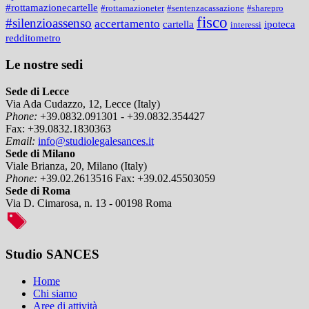
#rottamazionecartelle
#rottamazioneter
#sentenzacassazione
#sharepro
fisco
#silenzioassenso
accertamento
cartella
ipoteca
interessi
redditometro
Le nostre sedi
Sede di Lecce
Via Ada Cudazzo, 12, Lecce (Italy)
Phone:
+39.0832.091301 - +39.0832.354427
Fax:
+39.0832.1830363
Email:
info@studiolegalesances.it
Sede di Milano
Viale Brianza, 20, Milano (Italy)
Phone:
+39.02.2613516
Fax:
+39.02.45503059
Sede di Roma
Via D. Cimarosa, n. 13 - 00198 Roma
Studio SANCES
Home
Chi siamo
Aree di attività