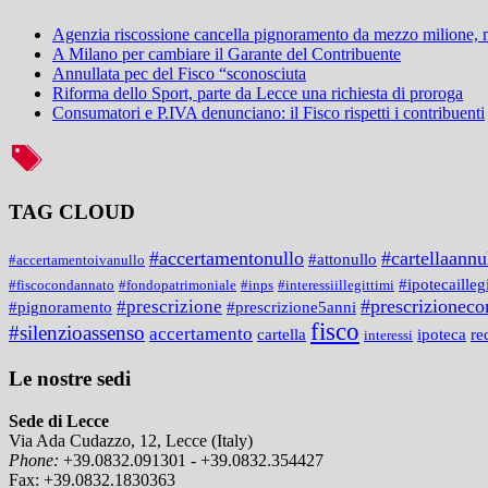
Agenzia riscossione cancella pignoramento da mezzo milione,
A Milano per cambiare il Garante del Contribuente
Annullata pec del Fisco “sconosciuta
Riforma dello Sport, parte da Lecce una richiesta di proroga
Consumatori e P.IVA denunciano: il Fisco rispetti i contribuenti
TAG CLOUD
#accertamentonullo
#cartellaannu
#attonullo
#accertamentoivanullo
#ipotecailleg
#fiscocondannato
#fondopatrimoniale
#inps
#interessiillegittimi
#prescrizionecon
#prescrizione
#prescrizione5anni
#pignoramento
fisco
#silenzioassenso
accertamento
cartella
ipoteca
re
interessi
Le nostre sedi
Sede di Lecce
Via Ada Cudazzo, 12, Lecce (Italy)
Phone:
+39.0832.091301 - +39.0832.354427
Fax:
+39.0832.1830363