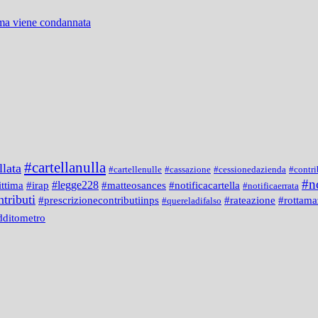
 ma viene condannata
#cartellanulla
llata
#cartellenulle
#cassazione
#cessionedazienda
#contri
#n
#legge228
#notificacartella
ittima
#irap
#matteosances
#notificaerrata
tributi
#prescrizionecontributiinps
#rateazione
#rottama
#quereladifalso
dditometro