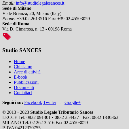
Email:
info@studiolegalesances.it
Sede di Milano
Viale Brianza, 20, Milano (Italy)
Phone:
+39.02.2613516
Fax:
+39.02.45503059
Sede di Roma
Via D. Cimarosa, n. 13 - 00198 Roma
Studio SANCES
Home
Chi siamo
Aree di attività
E-book
Pubblicazioni
Documenti
Contattaci
Seguici su:
Facebook
Twitter
-
Google+
© 2013 - 2023
Studio Legale Tributario Sances
LECCE Tel: 0832 091301 • 0832 354427 - Fax: 0832 1830363
MILANO Tel. 02 26.13.516 Fax 02 45503059
P. IVA 04212370755