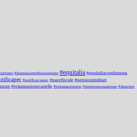
#equitalia
#equitaliacondannata
butiinps
#doppiacontribuzioneinps
otificapec
#pacefiscale
#pensionimilitari
#notificaviapec
zione
#rottamazionecartelle
#rottamazioneter
#sentenzacassazione
#sharepro