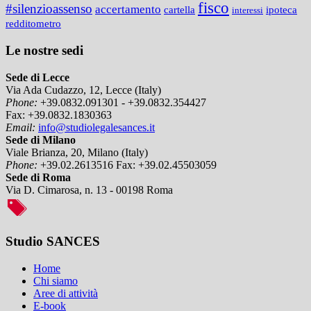
fisco
#silenzioassenso
accertamento
cartella
ipoteca
interessi
redditometro
Le nostre sedi
Sede di Lecce
Via Ada Cudazzo, 12, Lecce (Italy)
Phone:
+39.0832.091301 - +39.0832.354427
Fax:
+39.0832.1830363
Email:
info@studiolegalesances.it
Sede di Milano
Viale Brianza, 20, Milano (Italy)
Phone:
+39.02.2613516
Fax:
+39.02.45503059
Sede di Roma
Via D. Cimarosa, n. 13 - 00198 Roma
Studio SANCES
Home
Chi siamo
Aree di attività
E-book