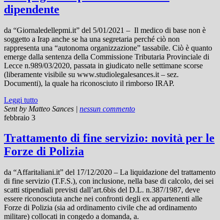
dipendente
da “Giornaledellepmi.it” del 5/01/2021 – Il medico di base non è
soggetto a Irap anche se ha una segretaria perché ciò non
rappresenta una “autonoma organizzazione” tassabile. Ciò è quanto
emerge dalla sentenza della Commissione Tributaria Provinciale di
Lecce n.989/03/2020, passata in giudicato nelle settimane scorse
(liberamente visibile su www.studiolegalesances.it – sez.
Documenti), la quale ha riconosciuto il rimborso IRAP.
Leggi tutto
Sent by
Matteo Sances
|
nessun commento
febbraio 3
Trattamento di fine servizio: novità per le
Forze di Polizia
da “Affaritaliani.it” del 17/12/2020 – La liquidazione del trattamento
di fine servizio (T.F.S.), con inclusione, nella base di calcolo, dei sei
scatti stipendiali previsti dall’art.6bis del D.L. n.387/1987, deve
essere riconosciuta anche nei confronti degli ex appartenenti alle
Forze di Polizia (sia ad ordinamento civile che ad ordinamento
militare) collocati in congedo a domanda, a.