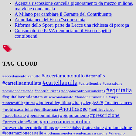
Agenzia riscossione cancella pignoramento da mezzo milione,
ma viene condannata
A Milano per cambiare il Garante del Contribuente
Annullata pec del Fisco “sconosciuta
Riforma dello Sport, parte da Lecce una richiesta di proroga
Consumatori e P.IVA denunciano: il Fisco rispetti i
contribuenti
TAG CLOUD
#accertamentonullo
#attonullo
#accertamentoivanullo
#cartellanulla
#cartellaannullata
#cartellenulle
#cassazione
#equitalia
#cessionedazienda
#contributiinps
#doppiacontribuzioneinps
#equitaliacondannata
#fiscocondannato
#fondopatrimoniale
#inps
#legge228
#ipotecaillegittima
#irap
#matteosances
#interessiillegittimi
#notificapec
#notificacartella
#notificaerrata
#notificaviapec
#prescrizione
#pacefiscale
#pensionimilitari
#pignoramento
#prescrizionecontributi
#prescrizione5anni
#prescrizionecontributiinps
#rateazione
#rottamazione
#quereladifalso
#rottamazionecartelle
#rottamazioneter
#sentenzacassazione
#sharepro